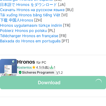
日本語で Hronos をダウンロード
Скачать Hronos на русском языке
Tải xuống Hronos bằng tiếng Việt
下载 中国人Hronos
Hronos uygulamasını türkçe indirin
Pobierz Hronos po polsku
Télécharger Hronos en française
Baixada do Hronos em português
Hronos
für PC
Kostenlos
4.5
9
1
Sicheres Programm
V
1.2
Download