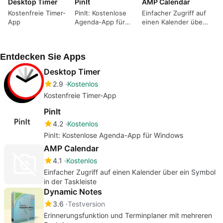
Desktop Timer
PinIt
AMP Calendar
Kostenfreie Timer-
PinIt: Kostenlose
Einfacher Zugriff auf
App
Agenda-App für
einen Kalender über
Windows
ein Symbol in der
Taskleiste
Entdecken Sie Apps
Desktop Timer
2.9
Kostenlos
Kostenfreie Timer-App
PinIt
4.2
Kostenlos
PinIt: Kostenlose Agenda-App für Windows
AMP Calendar
4.1
Kostenlos
Einfacher Zugriff auf einen Kalender über ein Symbol
in der Taskleiste
Dynamic Notes
3.6
Testversion
Erinnerungsfunktion und Terminplaner mit mehreren